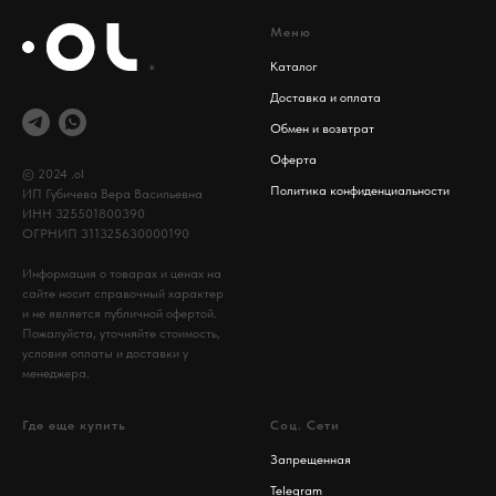
Меню
Каталог
Доставка и оплата
Обмен и возвтрат
Оферта
© 2024 .ol
Политика конфиденциальности
ИП Губичева Вера Васильевна
ИНН 325501800390
ОГРНИП 311325630000190
Информация о товарах и ценах на
сайте носит справочный характер
и не является публичной офертой.
Пожалуйста, уточняйте стоимость,
условия оплаты и доставки у
менеджера.
Где еще купить
Соц. Сети
Запрещенная
Telegram