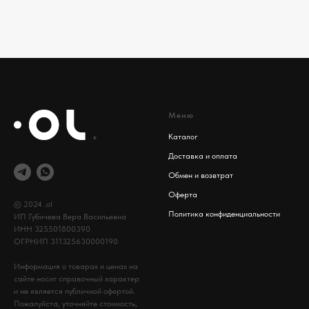
Меню
Каталог
Доставка и оплата
Обмен и возвтрат
Оферта
© 2024 .ol
Политика конфиденциальности
ИП Губичева Вера Васильевна
ИНН 325501800390
ОГРНИП 311325630000190
Информация о товарах и ценах на
сайте носит справочный характер
и не является публичной офертой.
Пожалуйста, уточняйте стоимость,