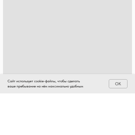
Сайт использует cookie-файлы, чтобы сделать
OK
ваше пребывание на нём максимально удобным