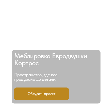
Меблировка Евродвушки
Кортрос
Пространство, где всё
продумано до детали.
Обсудить проект