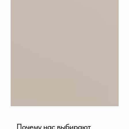
Хотите увидеть 3D-тур вашей квартиры с
идеальной планировкой?
У нас уже есть готовые стильные варианты —
продуманные дизайны, которые легко
адаптируются под ваш стиль.
Посмотреть 3D-тур своей квартиры
Почему нас выбирают