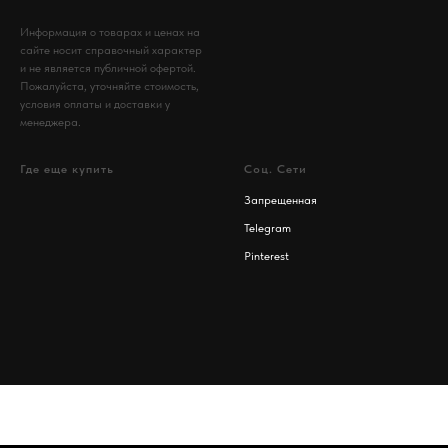
Информация о товарах и ценах на
сайте носит справочный характер
и не является публичной офертой.
Пожалуйста, уточняйте стоимость,
условия оплаты и доставки у
менеджера.
Где еще купить
Соц. Сети
Запрещенная
Telegram
Pinterest