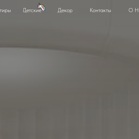
тиры
Детские
Декор
Контакты
О Н