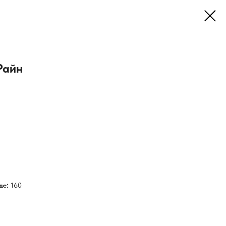
Райн
де:
160