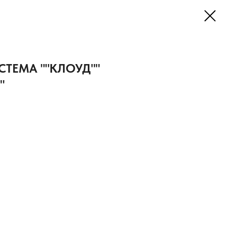
ТЕМА ""КЛОУД""
"