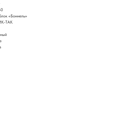
0
50
блок «Боннель»
ИК-ТАК
ьный
а
в