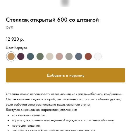
Стеллаж открытый 600 со штангой
ОУЛ
12 920
р.
Цвет Корпуса
Добавить в корзину
Стеллаж можно использовать отдельно или как часть мебельной комбинации.
Он также может служить опорой для письменного стола — особенно удобно,
если рабочая зона расположена вдоль окна или стены.
Доступен в нескольких вариантах исполнения:
как книжный стеллаж,
модуль для хранения повседневной одежды и составления образов,
место для сидения,
уединённая зона с функцией звукоизоляции для отдыха.